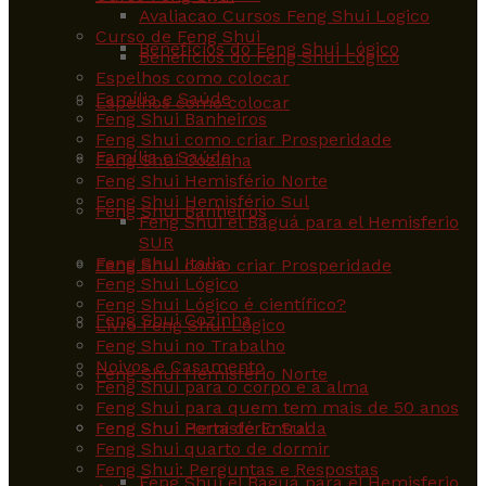
Avaliacao Cursos Feng Shui Logico
Curso de Feng Shui
Benefícios do Feng Shui Lógico
Benefícios do Feng Shui Lógico
Espelhos como colocar
Família e Saúde
Espelhos como colocar
Feng Shui Banheiros
Feng Shui como criar Prosperidade
Família e Saúde
Feng Shui Cozinha
Feng Shui Hemisfério Norte
Feng Shui Hemisfério Sul
Feng Shui Banheiros
Feng Shui el Baguá para el Hemisferio
SUR
Feng Shui Italia
Feng Shui como criar Prosperidade
Feng Shui Lógico
Feng Shui Lógico é científico?
Feng Shui Cozinha
Livro Feng Shui Lógico
Feng Shui no Trabalho
Noivos e Casamento
Feng Shui Hemisfério Norte
Feng Shui para o corpo e a alma
Feng Shui para quem tem mais de 50 anos
Feng Shui Hemisfério Sul
Feng Shui Porta de Entrada
Feng Shui quarto de dormir
Feng Shui: Perguntas e Respostas
Feng Shui el Baguá para el Hemisferio