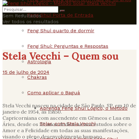
Feng Shui Porta de Entrada
Sem Resultados
Ver todos os resultados
Feng Shui quarto de dormir
Feng Shui: Perguntas e Respostas
Stela Vecchi – Quem sou
Astrologia
15 de julho de 2024
Chakras
Como aplicar o Baguá
Stela Vecchi nasceu na cidade de São Paulo, SP, em 10 de
Aprenda Feng Shui Lógico, o Método
janeiro de 1954, às 15h50.
Capricorniana com ascendente em Gêmeos e Lua em
Solar, com Stela Vecchi
Áries, desde os 22 anos dedica-se aos estudos sobre o
Amor e a Felicidade em todas as suas manifestações,
visando o pleno desenvolvimento humano.