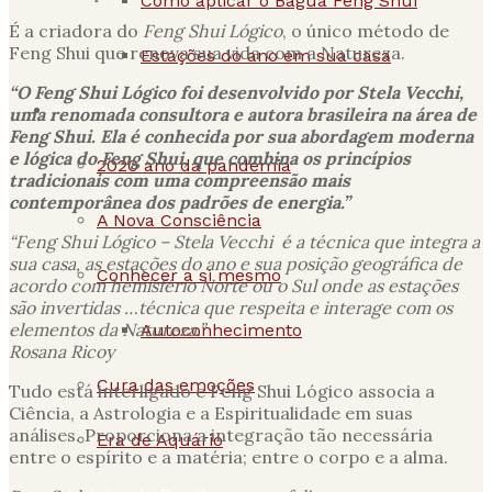
Como aplicar o Baguá Feng Shui
É a criadora do
Feng Shui Lógico
, o único método de
Feng Shui que renova sua vida com a Natureza.
Estações do ano em sua casa
“O Feng Shui Lógico foi desenvolvido por Stela Vecchi,
Espiritualidade
uma renomada consultora e autora brasileira na área de
Feng Shui. Ela é conhecida por sua abordagem moderna
e lógica do Feng Shui, que combina os princípios
2020 ano da pandemia
tradicionais com uma compreensão mais
contemporânea dos padrões de energia.”
A Nova Consciência
“Feng Shui Lógico – Stela Vecchi é a técnica que integra a
sua casa, as estações do ano e sua posição geográfica de
Conhecer a si mesmo
acordo com hemisfério Norte ou o Sul onde as estações
são invertidas …técnica que respeita e interage com os
elementos da Natureza.”
Autoconhecimento
Rosana Ricoy
Cura das emoções
Tudo está interligado e Feng Shui Lógico associa a
Ciência, a Astrologia e a Espiritualidade em suas
análises. Proporciona a integração tão necessária
Era de Aquário
entre o espírito e a matéria; entre o corpo e a alma.