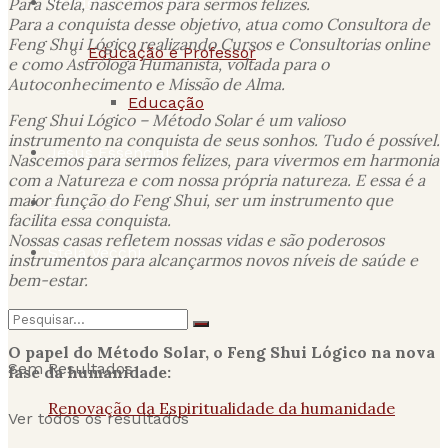
Bandeira do Brasil
Para Stela, nascemos para sermos felizes.
Para a conquista desse objetivo, atua como Consultora de
Feng Shui Lógico realizando Cursos e Consultorias online
Educação e Professor
e como Astróloga Humanista, voltada para o
Autoconhecimento e Missão de Alma.
Educação
Feng Shui Lógico – Método Solar é um valioso
instrumento na conquista de seus sonhos. Tudo é possível.
Jesus Essencial
Nascemos para sermos felizes, para vivermos em harmonia
com a Natureza e com nossa própria natureza. E essa é a
maior função do Feng Shui, ser um instrumento que
Educação
facilita essa conquista.
Nossas casas refletem nossas vidas e são poderosos
Stela Vecchi
instrumentos para alcançarmos novos níveis de saúde e
bem-estar.
O papel do Método Solar, o Feng Shui Lógico na nova
Sem Resultados
fase da humanidade:
Renovação da Espiritualidade da humanidade
Ver todos os resultados