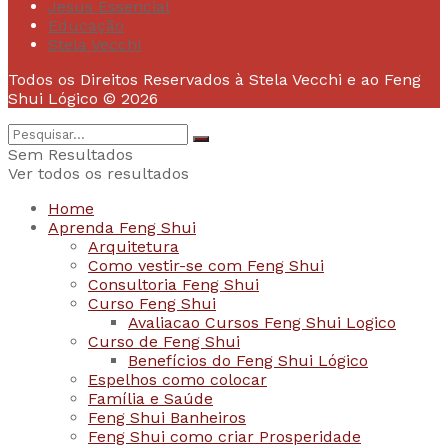
Jesus Essencial
Educação
Stela Vecchi
Todos os Direitos Reservados à Stela Vecchi e ao Feng
Shui Lógico © 2026
Sem Resultados
Ver todos os resultados
Home
Aprenda Feng Shui
Arquitetura
Como vestir-se com Feng Shui
Consultoria Feng Shui
Curso Feng Shui
Avaliacao Cursos Feng Shui Logico
Curso de Feng Shui
Benefícios do Feng Shui Lógico
Espelhos como colocar
Família e Saúde
Feng Shui Banheiros
Feng Shui como criar Prosperidade