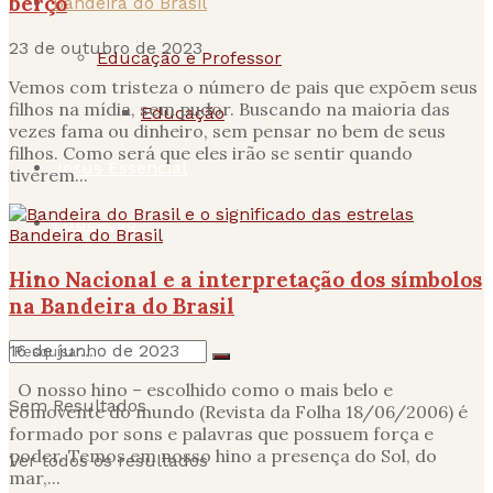
berço
Bandeira do Brasil
23 de outubro de 2023
Educação e Professor
Vemos com tristeza o número de pais que expõem seus
filhos na mídia, sem pudor. Buscando na maioria das
Educação
vezes fama ou dinheiro, sem pensar no bem de seus
filhos. Como será que eles irão se sentir quando
Jesus Essencial
tiverem...
Educação
Bandeira do Brasil
Hino Nacional e a interpretação dos símbolos
Stela Vecchi
na Bandeira do Brasil
16 de junho de 2023
O nosso hino – escolhido como o mais belo e
Sem Resultados
comovente do mundo (Revista da Folha 18/06/2006) é
formado por sons e palavras que possuem força e
poder. Temos em nosso hino a presença do Sol, do
Ver todos os resultados
mar,...