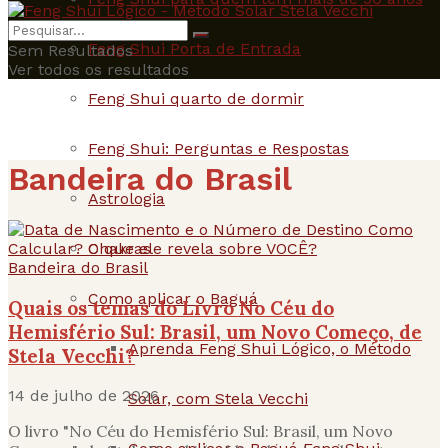
Feng Shui Porta de Entrada
Sem Resultados
Ver todos os resultados
Feng Shui quarto de dormir
Feng Shui: Perguntas e Respostas
Bandeira do Brasil
Astrologia
Chakras
Bandeira do Brasil
Como aplicar o Baguá
Quais os temas do Livro No Céu do
Hemisfério Sul: Brasil, um Novo Começo, de
Aprenda Feng Shui Lógico, o Método
Stela Vecchi?
14 de julho de 2026
Solar, com Stela Vecchi
O livro "No Céu do Hemisfério Sul: Brasil, um Novo