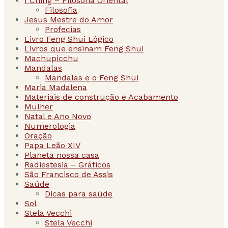
I Ching – Filosofia Oriental
Filosofia
Jesus Mestre do Amor
Profecias
Livro Feng Shui Lógico
Livros que ensinam Feng Shui
Machupicchu
Mandalas
Mandalas e o Feng Shui
Maria Madalena
Materiais de construção e Acabamento
Mulher
Natal e Ano Novo
Numerologia
Oração
Papa Leão XIV
Planeta nossa casa
Radiestesia – Gráficos
São Francisco de Assis
Saúde
Dicas para saúde
Sol
Stela Vecchi
Stela Vecchi