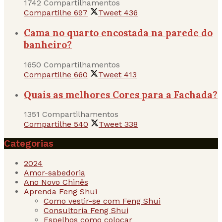
1742 Compartilhamentos
Compartilhe
697
Tweet
436
Cama no quarto encostada na parede do
banheiro?
1650 Compartilhamentos
Compartilhe
660
Tweet
413
Quais as melhores Cores para a Fachada?
1351 Compartilhamentos
Compartilhe
540
Tweet
338
Categorias
2024
Amor-sabedoria
Ano Novo Chinês
Aprenda Feng Shui
Como vestir-se com Feng Shui
Consultoria Feng Shui
Espelhos como colocar