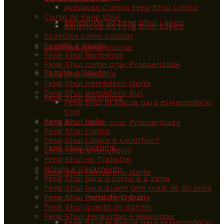
Avaliacao Cursos Feng Shui Logico
Curso de Feng Shui
Benefícios do Feng Shui Lógico
Benefícios do Feng Shui Lógico
Espelhos como colocar
Família e Saúde
Espelhos como colocar
Feng Shui Banheiros
Feng Shui como criar Prosperidade
Família e Saúde
Feng Shui Cozinha
Feng Shui Hemisfério Norte
Feng Shui Hemisfério Sul
Feng Shui Banheiros
Feng Shui el Baguá para el Hemisferio
SUR
Feng Shui Italia
Feng Shui como criar Prosperidade
Feng Shui Lógico
Feng Shui Lógico é científico?
Feng Shui Cozinha
Livro Feng Shui Lógico
Feng Shui no Trabalho
Noivos e Casamento
Feng Shui Hemisfério Norte
Feng Shui para o corpo e a alma
Feng Shui para quem tem mais de 50 anos
Feng Shui Hemisfério Sul
Feng Shui Porta de Entrada
Feng Shui quarto de dormir
Feng Shui: Perguntas e Respostas
Feng Shui el Baguá para el Hemisferio