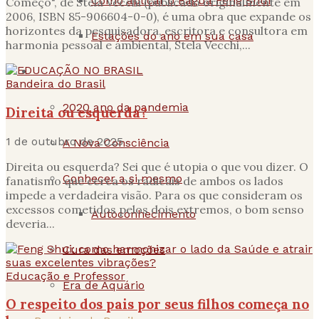
Como aplicar o Baguá Feng Shui
Começo", de Stela Vecchi (publicado originalmente em
2006, ISBN 85-906604-0-0), é uma obra que expande os
horizontes da pesquisadora, escritora e consultora em
Estações do ano em sua casa
harmonia pessoal e ambiental, Stela Vecchi,...
Espiritualidade
Bandeira do Brasil
2020 ano da pandemia
Direita ou esquerda?
1 de outubro de 2025
A Nova Consciência
Direita ou esquerda? Sei que é utopia o que vou dizer. O
Conhecer a si mesmo
fanatismo que cerca os radicais de ambos os lados
impede a verdadeira visão. Para os que consideram os
excessos cometidos pelos dois extremos, o bom senso
Autoconhecimento
deveria...
Cura das emoções
Educação e Professor
Era de Aquário
O respeito dos pais por seus filhos começa no