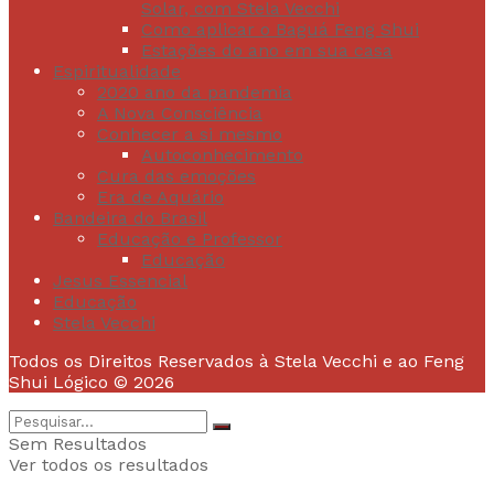
Solar, com Stela Vecchi
Como aplicar o Baguá Feng Shui
Estações do ano em sua casa
Espiritualidade
2020 ano da pandemia
A Nova Consciência
Conhecer a si mesmo
Autoconhecimento
Cura das emoções
Era de Aquário
Bandeira do Brasil
Educação e Professor
Educação
Jesus Essencial
Educação
Stela Vecchi
Todos os Direitos Reservados à Stela Vecchi e ao Feng
Shui Lógico © 2026
Sem Resultados
Ver todos os resultados