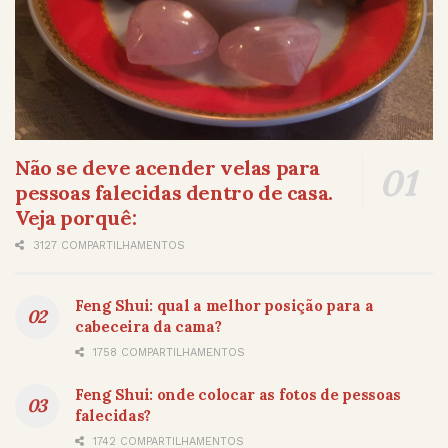
Não se deve acender velas para
pessoas falecidas dentro de casa.
Veja porquê:
3127 COMPARTILHAMENTOS
Feng Shui: qual a melhor posição para a
cabeceira da cama?
1758 COMPARTILHAMENTOS
Feng Shui: onde colocar as fotos de pessoas
falecidas?
1742 COMPARTILHAMENTOS