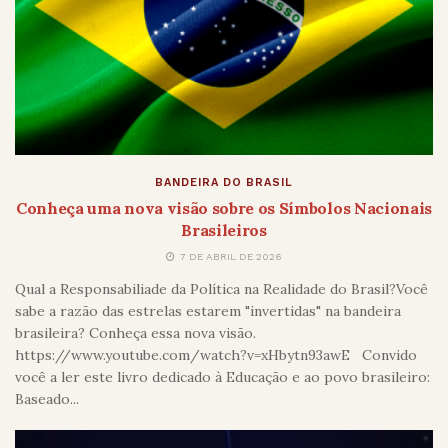
BANDEIRA DO BRASIL
Conheça uma nova visão sobre os Símbolos Nacionais
Brasileiros
7 DE ABRIL DE 2026
Qual a Responsabiliade da Política na Realidade do Brasil?Você
sabe a razão das estrelas estarem "invertidas" na bandeira
brasileira? Conheça essa nova visão.
https://www.youtube.com/watch?v=xHbytn93awE Convido
você a ler este livro dedicado à Educação e ao povo brasileiro:
Baseado...