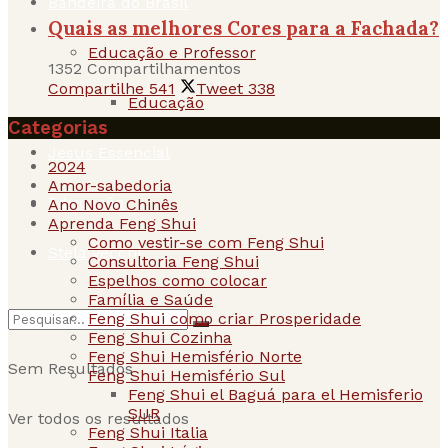
Bandeira do Brasil
Quais as melhores Cores para a Fachada?
Educação e Professor
1352 Compartilhamentos
Compartilhe
541
Tweet
338
Educação
Categorias
Jesus Essencial
2024
Amor-sabedoria
Educação
Ano Novo Chinês
Aprenda Feng Shui
Como vestir-se com Feng Shui
Stela Vecchi
Consultoria Feng Shui
Espelhos como colocar
Família e Saúde
Feng Shui como criar Prosperidade
Feng Shui Cozinha
Feng Shui Hemisfério Norte
Sem Resultados
Feng Shui Hemisfério Sul
Feng Shui el Baguá para el Hemisferio
SUR
Ver todos os resultados
Feng Shui Italia