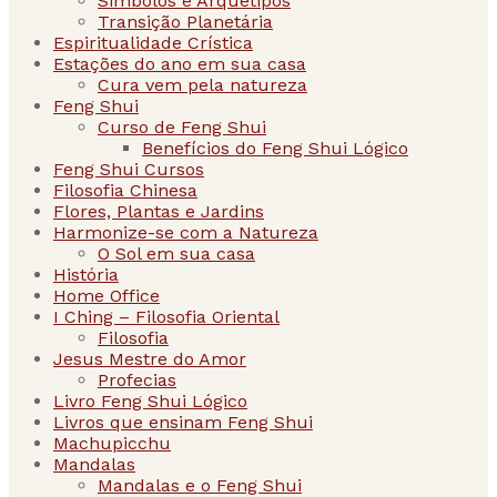
Simbolos e Arquétipos
Transição Planetária
Espiritualidade Crística
Estações do ano em sua casa
Cura vem pela natureza
Feng Shui
Curso de Feng Shui
Benefícios do Feng Shui Lógico
Feng Shui Cursos
Filosofia Chinesa
Flores, Plantas e Jardins
Harmonize-se com a Natureza
O Sol em sua casa
História
Home Office
I Ching – Filosofia Oriental
Filosofia
Jesus Mestre do Amor
Profecias
Livro Feng Shui Lógico
Livros que ensinam Feng Shui
Machupicchu
Mandalas
Mandalas e o Feng Shui