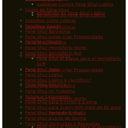
Avaliacao Cursos Feng Shui Logico
Curso de Feng Shui
Benefícios do Feng Shui Lógico
Benefícios do Feng Shui Lógico
Espelhos como colocar
Família e Saúde
Espelhos como colocar
Feng Shui Banheiros
Feng Shui como criar Prosperidade
Família e Saúde
Feng Shui Cozinha
Feng Shui Hemisfério Norte
Feng Shui Hemisfério Sul
Feng Shui Banheiros
Feng Shui el Baguá para el Hemisferio
SUR
Feng Shui Italia
Feng Shui como criar Prosperidade
Feng Shui Lógico
Feng Shui Lógico é científico?
Feng Shui Cozinha
Livro Feng Shui Lógico
Feng Shui no Trabalho
Noivos e Casamento
Feng Shui Hemisfério Norte
Feng Shui para o corpo e a alma
Feng Shui para quem tem mais de 50 anos
Feng Shui Hemisfério Sul
Feng Shui Porta de Entrada
Feng Shui quarto de dormir
Feng Shui: Perguntas e Respostas
Feng Shui el Baguá para el Hemisferio