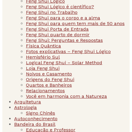
Feng Shui Lógico
Feng Shui Lógico é científico?
Feng Shui no Trabalho
Feng Shui para o corpo e a alma
Feng Shui para quem tem mais de 50 anos
Feng Shui Porta de Entrada
Feng Shui quarto de dormir
Feng Shui: Perguntas e Respostas
Física Quântica
Fotos explicativas – Feng Shui Lógico
Hemisfério Sul
Logical Feng Shui – Solar Method
Loja Feng Shui
Noivos e Casamento
Origens do Feng Shui
Quartos e Banheiros
Relacionamentos
Você em harmonia com a Natureza
Arquitetura
Astrologia
Signo Chinês
Autoconhecimento
Bandeira do Brasil
Educação e Professor