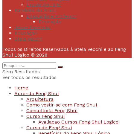
Era de Aquário
Bandeira do Brasil
Educação e Professor
Educação
Jesus Essencial
Educação
Stela Vecchi
Todos os Direitos Reservados à Stela Vecchi e ao Feng
Shui Lógico © 2026
Sem Resultados
Ver todos os resultados
Home
Aprenda Feng Shui
Arquitetura
Como vestir-se com Feng Shui
Consultoria Feng Shui
Curso Feng Shui
Avaliacao Cursos Feng Shui Logico
Curso de Feng Shui
Benefícios do Feng Shui Lógico