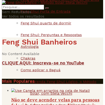
Feng Shui Porta de Entrada
Sem Resultados
Ver todos os resultados
Feng Shui quarto de dormir
Feng Shui: Perguntas e Respostas
Feng Shui Banheiros
Astrologia
No Content Available
Chakras
CLIQUE AQUI: Inscreva-se no YouTube
Como aplicar o Baguá
Mais Populares
Aprenda Feng Shui Lógico, o Método
Solar, com Stela Vecchi
Não se deve acender velas para pessoas