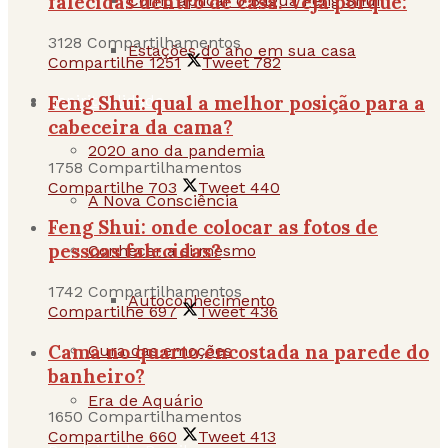
falecidas dentro de casa. Veja porquê:
Como aplicar o Baguá Feng Shui
3128 Compartilhamentos
Estações do ano em sua casa
Compartilhe
1251
Tweet
782
Feng Shui: qual a melhor posição para a
Espiritualidade
cabeceira da cama?
2020 ano da pandemia
1758 Compartilhamentos
Compartilhe
703
Tweet
440
A Nova Consciência
Feng Shui: onde colocar as fotos de
pessoas falecidas?
Conhecer a si mesmo
1742 Compartilhamentos
Autoconhecimento
Compartilhe
697
Tweet
436
Cama no quarto encostada na parede do
Cura das emoções
banheiro?
Era de Aquário
1650 Compartilhamentos
Compartilhe
660
Tweet
413