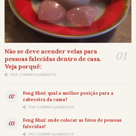
Não se deve acender velas para
pessoas falecidas dentro de casa.
Veja porquê:
3128 COMPARTILHAMENTOS
Feng Shui: qual a melhor posição para a
cabeceira da cama?
1758 COMPARTILHAMENTOS
Feng Shui: onde colocar as fotos de pessoas
falecidas?
1742 COMPARTILHAMENTOS