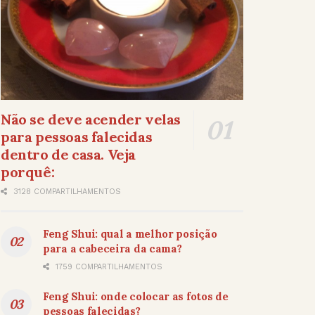
Não se deve acender velas
para pessoas falecidas
dentro de casa. Veja
porquê:
3128 COMPARTILHAMENTOS
Feng Shui: qual a melhor posição
para a cabeceira da cama?
1759 COMPARTILHAMENTOS
Feng Shui: onde colocar as fotos de
pessoas falecidas?