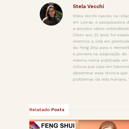
Stela Vecchi
Stela Vecchi nasceu na cida
em Letras, é pesquisadora d
a estudos vários entendendo
Cristo aos 22 anos foi esse
vivermos a vida em plenitude
do Feng Shui para o Hemisfé
e pioneira na adaptação do F
mesmo nome publicado em 20
coloca sua casa em harmoni
disseminar essa técnica que
problemas da vida humana. 
Relatado
Posts