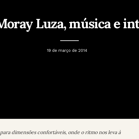
Moray Luza, música e in
19 de março de 2014
para dimensões confortáveis, onde o ritmo nos leva à