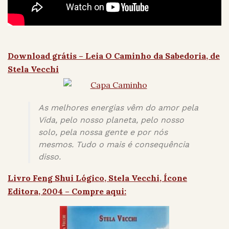
Download grátis – Leia O Caminho da Sabedoria, de
Stela Vecchi
As melhores energias vêm do amor pela
Vida, pelo nosso planeta, pelo nosso
solo, pela nossa gente e por nós
mesmos. Tudo o mais é consequência
disso.
Livro Feng Shui Lógico, Stela Vecchi, Ícone
Editora, 2004 – Compre aqui: