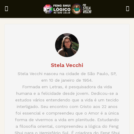
Stela Vecchi
Stela Vecchi nasceu na cidade de São Paulo, SP,
em 10 de janeiro de 1954.
Formada em Letras, é pesquisadora da vida
humana e a felicidade desde jovem. Dedicou-se a
estudos vários entendendo que a vida é um tecido
interligado. Seu encontro com Cristo aos 22 anos
foi essencial e compreendeu que o Amor é a única
forma de vivermos a vida em plenitude. Estudando
a filosofia oriental, compreendeu a lógica do Feng
Shui para o Hemisfério Sul. É criadora do Feng Shui