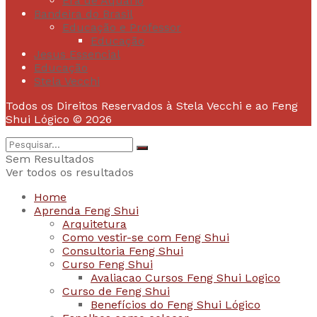
Era de Aquário
Bandeira do Brasil
Educação e Professor
Educação
Jesus Essencial
Educação
Stela Vecchi
Todos os Direitos Reservados à Stela Vecchi e ao Feng
Shui Lógico © 2026
Sem Resultados
Ver todos os resultados
Home
Aprenda Feng Shui
Arquitetura
Como vestir-se com Feng Shui
Consultoria Feng Shui
Curso Feng Shui
Avaliacao Cursos Feng Shui Logico
Curso de Feng Shui
Benefícios do Feng Shui Lógico