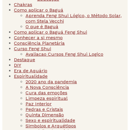
Chakras
Como aplicar o Baguá
Aprenda Feng Shui Lógico, o Método Solar,
com Stela Vecchi
O que é Baguá
Como aplicar o Baguá Feng Shui
Conhecer a si mesmo
Consciência Planetária
Curso Feng Shui
Avaliacao Cursos Feng Shui Logico
Destaque
DIY
Era de Aquário
Espiritualidade
2020 ano da pandemia
A Nova Consciência
Cura das emoções
Limpeza espiritual
Paz Interior
Pedras e Cristais
Quinta Dimensão
Sexo e espiritualidade
Simbolos e Arquétipos