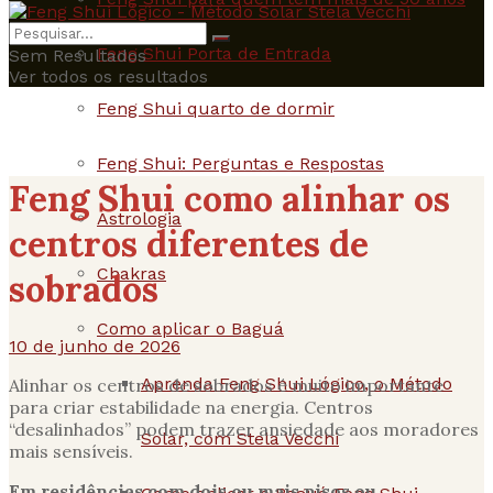
Feng Shui Porta de Entrada
Sem Resultados
Ver todos os resultados
Feng Shui quarto de dormir
Feng Shui: Perguntas e Respostas
Feng Shui como alinhar os
Astrologia
centros diferentes de
Chakras
sobrados
Como aplicar o Baguá
10 de junho de 2026
Aprenda Feng Shui Lógico, o Método
Alinhar os centros de sobrados é muito importante
para criar estabilidade na energia. Centros
“desalinhados” podem trazer ansiedade aos moradores
Solar, com Stela Vecchi
mais sensíveis.
Em residências com dois ou mais pisos ou