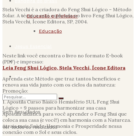
Bandeira do Brasil
Stela Vecchi é a criadora do Feng Shui Lógico – Método
Solar. A técnica está explicada no livro Feng Shui Lógico,
Educação e Professor
Stela Vecchi, Ícone Editora, SP, 2004.
Educação
Jesus Essencial
Neste link você encontra o livro no formato E-book
(PDF) e impresso:
Educação
Leia Feng Shui Lógico, Stela Vecchi, Ícone Editora
Stela Vecchi
Aprenda este Método que traz tantos benefícios e
renova sua vida junto com os ciclos da natureza:
Promoção:
1. Apostila Curso Básico Hemisfério SUL Feng Shui
Lógico + 9 passos para harmonizar sua casa
Sem Resultados
Apostila didática para você aprender o Feng Shui que
coloca sua casa (e você!) em harmonia com a Natureza.
Atraia mais Saúde, Harmonia e Prosperidade nessa
Ver todos os resultados
conexão com o Sol e seus ciclos.