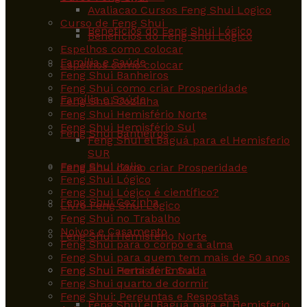
Avaliacao Cursos Feng Shui Logico
Curso de Feng Shui
Benefícios do Feng Shui Lógico
Benefícios do Feng Shui Lógico
Espelhos como colocar
Família e Saúde
Espelhos como colocar
Feng Shui Banheiros
Feng Shui como criar Prosperidade
Família e Saúde
Feng Shui Cozinha
Feng Shui Hemisfério Norte
Feng Shui Hemisfério Sul
Feng Shui Banheiros
Feng Shui el Baguá para el Hemisferio
SUR
Feng Shui Italia
Feng Shui como criar Prosperidade
Feng Shui Lógico
Feng Shui Lógico é científico?
Feng Shui Cozinha
Livro Feng Shui Lógico
Feng Shui no Trabalho
Noivos e Casamento
Feng Shui Hemisfério Norte
Feng Shui para o corpo e a alma
Feng Shui para quem tem mais de 50 anos
Feng Shui Hemisfério Sul
Feng Shui Porta de Entrada
Feng Shui quarto de dormir
Feng Shui: Perguntas e Respostas
Feng Shui el Baguá para el Hemisferio