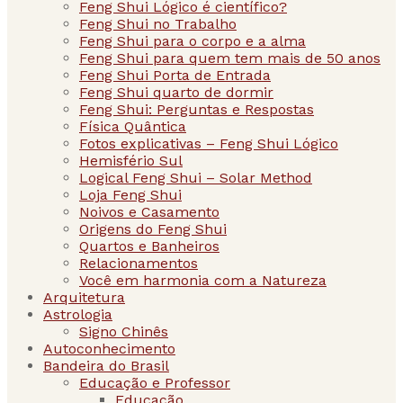
Feng Shui Lógico é científico?
Feng Shui no Trabalho
Feng Shui para o corpo e a alma
Feng Shui para quem tem mais de 50 anos
Feng Shui Porta de Entrada
Feng Shui quarto de dormir
Feng Shui: Perguntas e Respostas
Física Quântica
Fotos explicativas – Feng Shui Lógico
Hemisfério Sul
Logical Feng Shui – Solar Method
Loja Feng Shui
Noivos e Casamento
Origens do Feng Shui
Quartos e Banheiros
Relacionamentos
Você em harmonia com a Natureza
Arquitetura
Astrologia
Signo Chinês
Autoconhecimento
Bandeira do Brasil
Educação e Professor
Educação