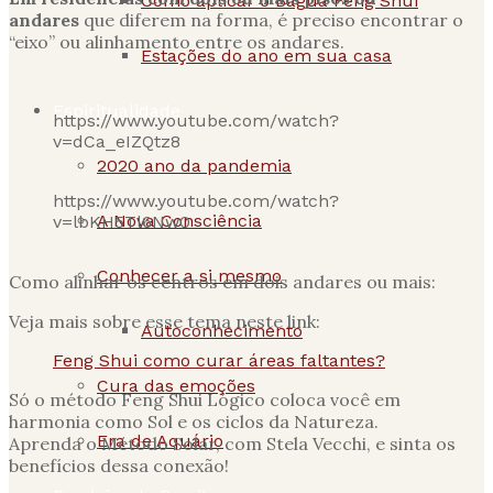
Como aplicar o Baguá Feng Shui
andares
que diferem na forma, é preciso encontrar o
“eixo” ou alinhamento entre os andares.
Estações do ano em sua casa
Espiritualidade
https://www.youtube.com/watch?
v=dCa_eIZQtz8
2020 ano da pandemia
https://www.youtube.com/watch?
A Nova Consciência
v=lbKH5Tl6Nw0
Conhecer a si mesmo
Como alinhar os centros em dois andares ou mais:
Veja mais sobre esse tema neste link:
Autoconhecimento
Feng Shui como curar áreas faltantes?
Cura das emoções
Só o método Feng Shui Lógico coloca você em
harmonia como Sol e os ciclos da Natureza.
Era de Aquário
Aprenda o Método Solar, com Stela Vecchi, e sinta os
benefícios dessa conexão!