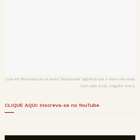
Loja em Machupicchu A porta "bloqueada" significa que o dono não está.
Com este sinal, ninguém entra.
CLIQUE AQUI: Inscreva-se no YouTube