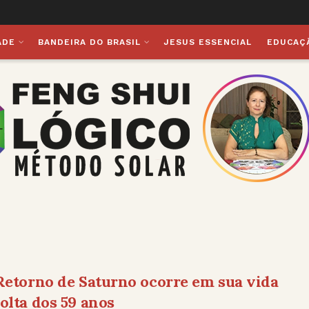
ADE
BANDEIRA DO BRASIL
JESUS ESSENCIAL
EDUCAÇ
Retorno de Saturno ocorre em sua vida
olta dos 59 anos