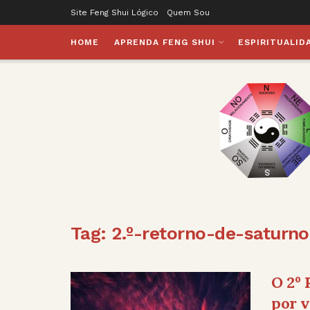
Site Feng Shui Lógico
Quem Sou
HOME
APRENDA FENG SHUI
ESPIRITUALID
Tag:
2.º-retorno-de-saturno
O 2º 
por v